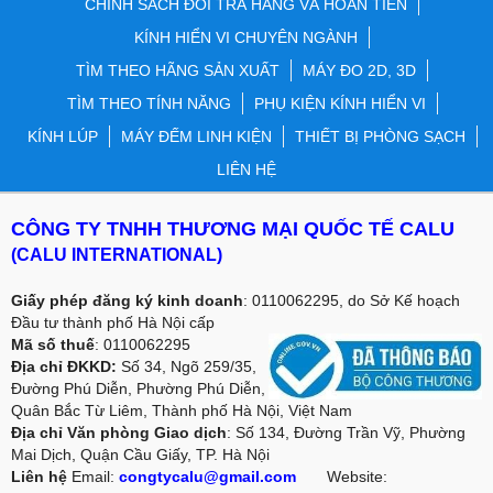
CHÍNH SÁCH ĐỔI TRẢ HÀNG VÀ HOÀN TIỀN
KÍNH HIỂN VI CHUYÊN NGÀNH
TÌM THEO HÃNG SẢN XUẤT
MÁY ĐO 2D, 3D
TÌM THEO TÍNH NĂNG
PHỤ KIỆN KÍNH HIỂN VI
KÍNH LÚP
MÁY ĐẾM LINH KIỆN
THIẾT BỊ PHÒNG SẠCH
LIÊN HỆ
CÔNG TY TNHH THƯƠNG MẠI QUỐC TẾ CALU
(CALU INTERNATIONAL)
Giấy phép đăng ký kinh doanh
: 0110062295, do Sở Kế hoạch
Đầu tư thành phố Hà Nội cấp
Mã số thuế
: 0110062295
Địa chỉ ĐKKD:
Số 34, Ngõ 259/35,
Đường Phú Diễn, Phường Phú Diễn,
Quân Bắc Từ Liêm, Thành phố Hà Nội, Việt Nam
Địa chỉ Văn phòng Giao dịch
: Số 134, Đường Trần Vỹ, Phường
Mai Dịch, Quận Cầu Giấy, TP. Hà Nội
Liên hệ
Email:
congtycalu@gmail.com
Website: