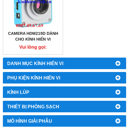
CAMERA HDM219D DÀNH
CHO KÍNH HIỂN VI
Vui lòng gọi:
0987.49.67.69
DANH MỤC KÍNH HIỂN VI
PHỤ KIỆN KÍNH HIỂN VI
KÍNH LÚP
THIẾT BỊ PHÒNG SẠCH
MÔ HÌNH GIẢI PHẪU