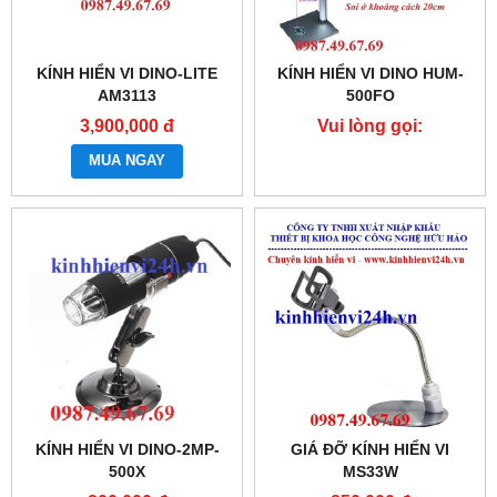
KÍNH HIỂN VI DINO-LITE
KÍNH HIỂN VI DINO HUM-
AM3113
500FO
3,900,000 đ
Vui lòng gọi:
0987.49.67.69
MUA NGAY
KÍNH HIỂN VI DINO-2MP-
GIÁ ĐỠ KÍNH HIỂN VI
500X
MS33W