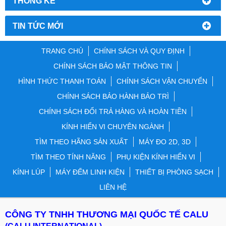
THỐNG KÊ
TIN TỨC MỚI
TRANG CHỦ
CHÍNH SÁCH VÀ QUY ĐỊNH
CHÍNH SÁCH BẢO MẬT THÔNG TIN
HÌNH THỨC THANH TOÁN
CHÍNH SÁCH VẬN CHUYỂN
CHÍNH SÁCH BẢO HÀNH BẢO TRÌ
CHÍNH SÁCH ĐỔI TRẢ HÀNG VÀ HOÀN TIỀN
KÍNH HIỂN VI CHUYÊN NGÀNH
TÌM THEO HÃNG SẢN XUẤT
MÁY ĐO 2D, 3D
TÌM THEO TÍNH NĂNG
PHỤ KIỆN KÍNH HIỂN VI
KÍNH LÚP
MÁY ĐẾM LINH KIỆN
THIẾT BỊ PHÒNG SẠCH
LIÊN HỆ
CÔNG TY TNHH THƯƠNG MẠI QUỐC TẾ CALU