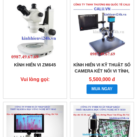
KÍNH HIỂN VI ZM645
KÍNH HIỂN VI KỸ THUẬT SỐ
CAMERA KẾT NỐI VI TÍNH,
MÀN HÌNH SM-14MP
Vui lòng gọi:
5,500,000 đ
0987.49.67.69
MUA NGAY