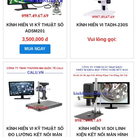
KÍNH HIỂN VI KỸ THUẬT SỐ
KÍNH HIỂN VI TADH-230S
ADSM201
3,500,000 đ
Vui lòng gọi:
0987.49.67.69
MUA NGAY
KÍNH HIỂN VI KỸ THUẬT SỐ
KÍNH HIỂN VI SOI LINH
ĐO LƯỜNG KẾT NỐI MÀN
KIỆN KẾT NỐI MÀN HÌNH