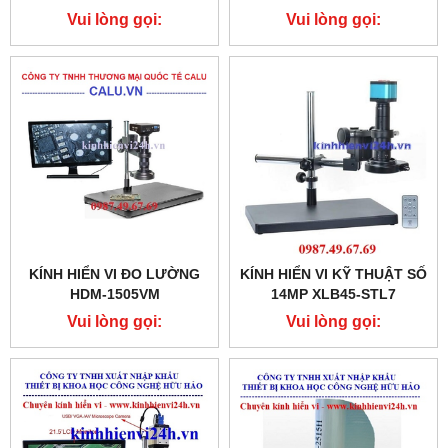
HÌNH
Vui lòng gọi:
Vui lòng gọi:
0987.49.67.69
0987.49.67.69
KÍNH HIỂN VI ĐO LƯỜNG
KÍNH HIỂN VI KỸ THUẬT SỐ
HDM-1505VM
14MP XLB45-STL7
Vui lòng gọi:
Vui lòng gọi:
0987.49.67.69
0987.49.67.69