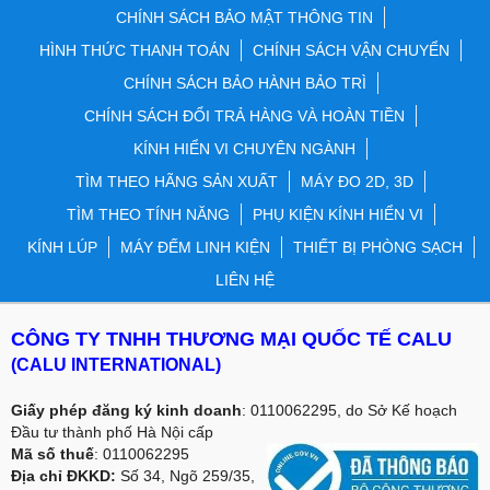
CHÍNH SÁCH BẢO MẬT THÔNG TIN
HÌNH THỨC THANH TOÁN
CHÍNH SÁCH VẬN CHUYỂN
CHÍNH SÁCH BẢO HÀNH BẢO TRÌ
CHÍNH SÁCH ĐỔI TRẢ HÀNG VÀ HOÀN TIỀN
KÍNH HIỂN VI CHUYÊN NGÀNH
TÌM THEO HÃNG SẢN XUẤT
MÁY ĐO 2D, 3D
TÌM THEO TÍNH NĂNG
PHỤ KIỆN KÍNH HIỂN VI
KÍNH LÚP
MÁY ĐẾM LINH KIỆN
THIẾT BỊ PHÒNG SẠCH
LIÊN HỆ
CÔNG TY TNHH THƯƠNG MẠI QUỐC TẾ CALU
(CALU INTERNATIONAL)
Giấy phép đăng ký kinh doanh
: 0110062295, do Sở Kế hoạch
Đầu tư thành phố Hà Nội cấp
Mã số thuế
: 0110062295
Địa chỉ ĐKKD:
Số 34, Ngõ 259/35,