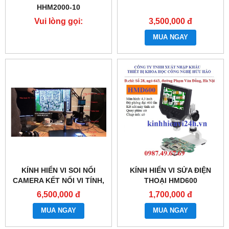
HHM2000-10
Vui lòng gọi:
3,500,000 đ
0987.49.67.69
MUA NGAY
KÍNH HIỂN VI SOI NỔI
KÍNH HIỂN VI SỬA ĐIỆN
CAMERA KẾT NỐI VI TÍNH,
THOẠI HMD600
MÀN HÌNH TV HHM-216
6,500,000 đ
1,700,000 đ
MUA NGAY
MUA NGAY