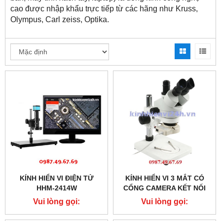
cao được nhập khẩu trực tiếp từ các hãng như Kruss,
Olympus, Carl zeiss, Optika.
KÍNH HIỂN VI ĐIỆN TỬ
KÍNH HIỂN VI 3 MẮT CÓ
HHM-2414W
CỔNG CAMERA KẾT NỐI
MÀN HÌNH SZM7045T-B1
Vui lòng gọi:
Vui lòng gọi:
0987.49.67.69
0987.49.67.69