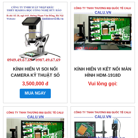
KÍNH HIỂN VI SOI NỔI
KÍNH HIỂN VI KẾT NỐI MÀN
CAMERA KỸ THUẬT SỐ
HÌNH HDM-1918D
SMV-300
3,500,000 đ
Vui lòng gọi:
0987.49.67.69
MUA NGAY