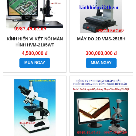
KÍNH HIỂN VI KẾT NỐI MÀN
MÁY ĐO 2D VMS-2515H
HÌNH HVM-2105WT
4,500,000 đ
300,000,000 đ
MUA NGAY
MUA NGAY