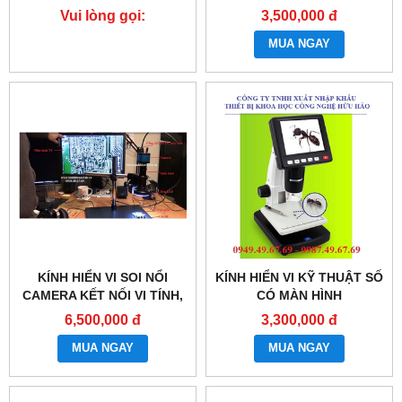
Vui lòng gọi:
3,500,000 đ
0987.49.67.69
MUA NGAY
KÍNH HIỂN VI SOI NỔI
KÍNH HIỂN VI KỸ THUẬT SỐ
CAMERA KẾT NỐI VI TÍNH,
CÓ MÀN HÌNH
MÀN HÌNH TV HHM-216
6,500,000 đ
3,300,000 đ
MUA NGAY
MUA NGAY