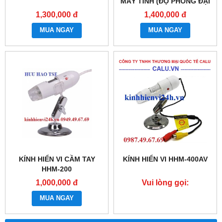
MÁY TÍNH (ĐỘ PHÓNG ĐẠI
500 LẦN)
1,300,000 đ
1,400,000 đ
MUA NGAY
MUA NGAY
KÍNH HIỂN VI CẦM TAY
KÍNH HIỂN VI HHM-400AV
HHM-200
1,000,000 đ
Vui lòng gọi:
0987.49.67.69
MUA NGAY