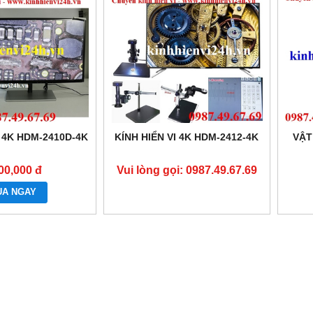
I 4K HDM-2410D-4K
KÍNH HIỂN VI 4K HDM-2412-4K
VẬT
00,000 đ
Vui lòng gọi: 0987.49.67.69
UA NGAY