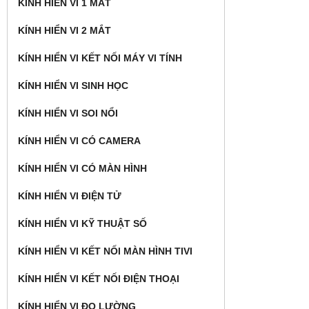
KÍNH HIỂN VI 1 MẮT
KÍNH HIỂN VI 2 MẮT
KÍNH HIỂN VI KẾT NỐI MÁY VI TÍNH
KÍNH HIỂN VI SINH HỌC
KÍNH HIỂN VI SOI NỔI
KÍNH HIỂN VI CÓ CAMERA
KÍNH HIỂN VI CÓ MÀN HÌNH
KÍNH HIỂN VI ĐIỆN TỬ
KÍNH HIỂN VI KỸ THUẬT SỐ
KÍNH HIỂN VI KẾT NỐI MÀN HÌNH TIVI
KÍNH HIỂN VI KẾT NỐI ĐIỆN THOẠI
KÍNH HIỂN VI ĐO LƯỜNG