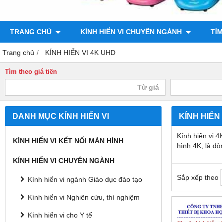
TRANG CHỦ
KÍNH HIỂN VI CHUYÊN NGÀNH
TÌ
Trang chủ
KÍNH HIỂN VI 4K UHD
Tìm theo giá tiền
DANH MỤC KÍNH HIỂN VI
KÍNH HIỂN
Kính hiển vi 4
KÍNH HIỂN VI KẾT NỐI MÀN HÌNH
hình 4K, là dò
KÍNH HIỂN VI CHUYÊN NGÀNH
Sắp xếp theo
Kính hiển vi ngành Giáo dục đào tạo
Kính hiển vi Nghiên cứu, thí nghiệm
Kính hiển vi cho Y tế