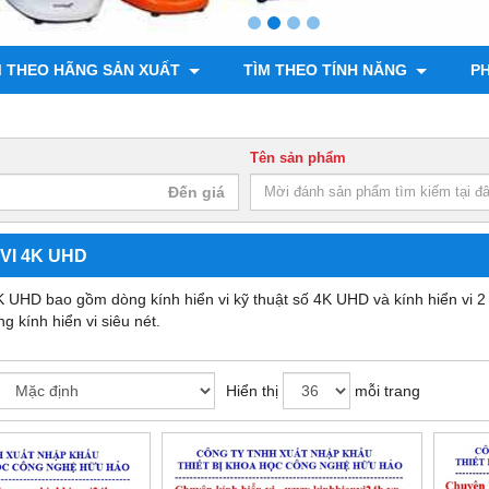
M THEO HÃNG SẢN XUẤT
TÌM THEO TÍNH NĂNG
PH
Tên sản phẩm
 VI 4K UHD
K UHD bao gồm dòng kính hiển vi kỹ thuật số 4K UHD và kính hiển vi 2 m
ng kính hiển vi siêu nét.
Hiển thị
mỗi trang