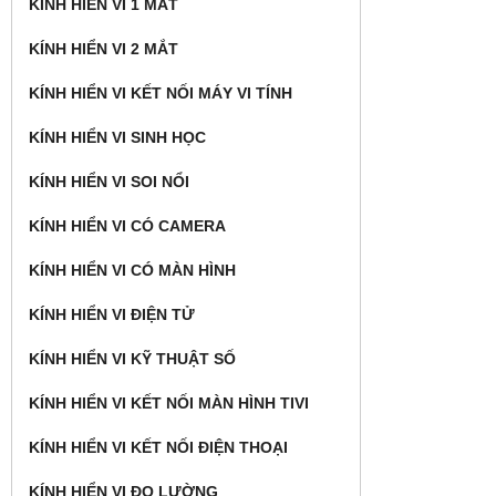
KÍNH HIỂN VI 1 MẮT
KÍNH HIỂN VI 2 MẮT
KÍNH HIỂN VI KẾT NỐI MÁY VI TÍNH
KÍNH HIỂN VI SINH HỌC
KÍNH HIỂN VI SOI NỔI
KÍNH HIỂN VI CÓ CAMERA
KÍNH HIỂN VI CÓ MÀN HÌNH
KÍNH HIỂN VI ĐIỆN TỬ
KÍNH HIỂN VI KỸ THUẬT SỐ
KÍNH HIỂN VI KẾT NỐI MÀN HÌNH TIVI
KÍNH HIỂN VI KẾT NỐI ĐIỆN THOẠI
KÍNH HIỂN VI ĐO LƯỜNG