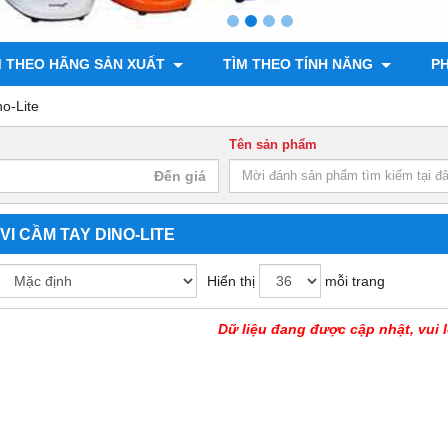
M THEO HÃNG SẢN XUẤT
TÌM THEO TÍNH NĂNG
PH
no-Lite
Tên sản phẩm
 VI CẦM TAY DINO-LITE
Hiển thị
mỗi trang
Dữ liệu đang được cập nhật, vui l