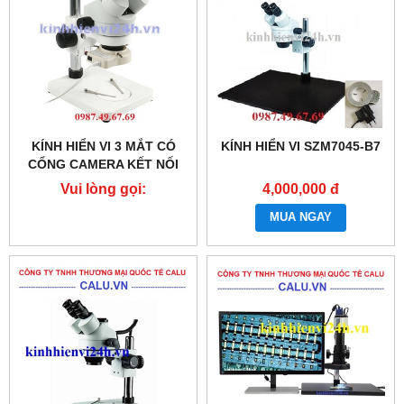
KÍNH HIỂN VI 3 MẮT CÓ
KÍNH HIỂN VI SZM7045-B7
CỔNG CAMERA KẾT NỐI
MÀN HÌNH SZM7045T-B1
Vui lòng gọi:
4,000,000 đ
0987.49.67.69
MUA NGAY