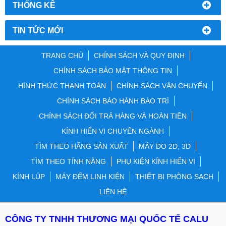
THỐNG KÊ
TIN TỨC MỚI
TRANG CHỦ
CHÍNH SÁCH VÀ QUY ĐỊNH
CHÍNH SÁCH BẢO MẬT THÔNG TIN
HÌNH THỨC THANH TOÁN
CHÍNH SÁCH VẬN CHUYỂN
CHÍNH SÁCH BẢO HÀNH BẢO TRÌ
CHÍNH SÁCH ĐỔI TRẢ HÀNG VÀ HOÀN TIỀN
KÍNH HIỂN VI CHUYÊN NGÀNH
TÌM THEO HÃNG SẢN XUẤT
MÁY ĐO 2D, 3D
TÌM THEO TÍNH NĂNG
PHỤ KIỆN KÍNH HIỂN VI
KÍNH LÚP
MÁY ĐẾM LINH KIỆN
THIẾT BỊ PHÒNG SẠCH
LIÊN HỆ
CÔNG TY TNHH THƯƠNG MẠI QUỐC TẾ CALU