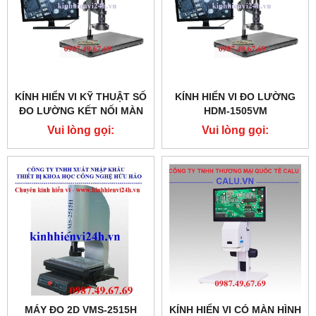
KÍNH HIỂN VI KỸ THUẬT SỐ
KÍNH HIỂN VI ĐO LƯỜNG
ĐO LƯỜNG KẾT NỐI MÀN
HDM-1505VM
HÌNH
Vui lòng gọi:
Vui lòng gọi:
0987.49.67.69
0987.49.67.69
MÁY ĐO 2D VMS-2515H
KÍNH HIỂN VI CÓ MÀN HÌNH