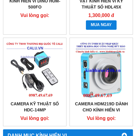
KÍNH HIỂN VI DINO HUM-
VẬT KÍNH HIỂN VI KỸ
500FO
THUẬT SỐ HDL45X
Vui lòng gọi:
1,300,000 đ
0987.49.67.69
MUA NGAY
CAMERA KỸ THUẬT SỐ
CAMERA HDM219D DÀNH
HDC-14MP
CHO KÍNH HIỂN VI
Vui lòng gọi:
Vui lòng gọi:
0987.49.67.69
0987.49.67.69
DANH MỤC KÍNH HIỂN VI