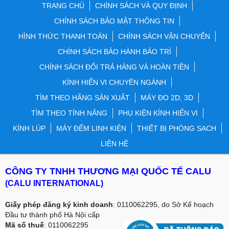
TRANG CHỦ
CHÍNH SÁCH VÀ QUY ĐỊNH
CHÍNH SÁCH BẢO MẬT THÔNG TIN
HÌNH THỨC THANH TOÁN
CHÍNH SÁCH VẬN CHUYỂN
CHÍNH SÁCH BẢO HÀNH BẢO TRÌ
CHÍNH SÁCH ĐỔI TRẢ HÀNG VÀ HOÀN TIỀN
KÍNH HIỂN VI CHUYÊN NGÀNH
TÌM THEO HÃNG SẢN XUẤT
MÁY ĐO 2D, 3D
TÌM THEO TÍNH NĂNG
PHỤ KIỆN KÍNH HIỂN VI
KÍNH LÚP
MÁY ĐẾM LINH KIỆN
THIẾT BỊ PHÒNG SẠCH
LIÊN HỆ
CÔNG TY TNHH THƯƠNG MẠI QUỐC TẾ CALU
(CALU INTERNATIONAL)
Giấy phép đăng ký kinh doanh
: 0110062295, do Sở Kế hoạch
Đầu tư thành phố Hà Nội cấp
Mã số thuế
: 0110062295