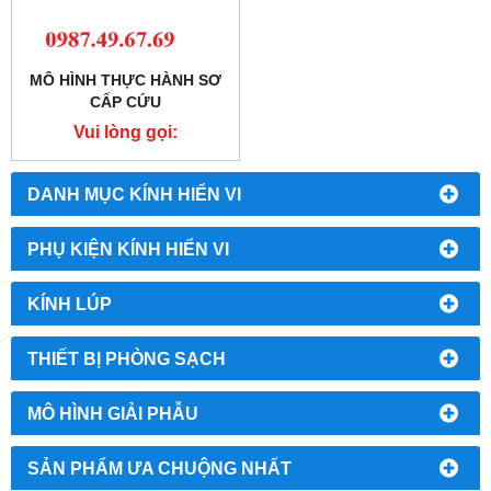
MÔ HÌNH THỰC HÀNH SƠ
CẤP CỨU
Vui lòng gọi:
0987.49.67.69
DANH MỤC KÍNH HIỂN VI
PHỤ KIỆN KÍNH HIỂN VI
KÍNH LÚP
THIẾT BỊ PHÒNG SẠCH
MÔ HÌNH GIẢI PHẪU
SẢN PHẨM ƯA CHUỘNG NHẤT