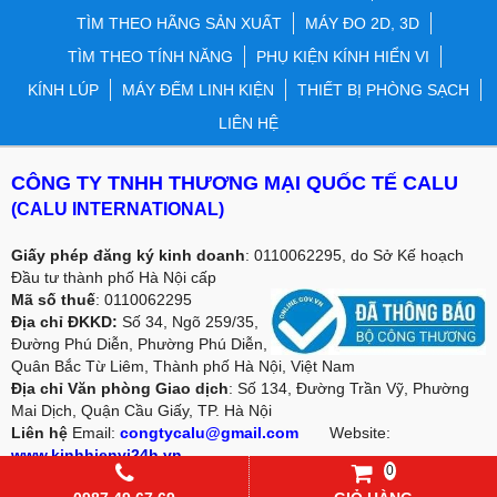
TÌM THEO HÃNG SẢN XUẤT
MÁY ĐO 2D, 3D
TÌM THEO TÍNH NĂNG
PHỤ KIỆN KÍNH HIỂN VI
KÍNH LÚP
MÁY ĐẾM LINH KIỆN
THIẾT BỊ PHÒNG SẠCH
LIÊN HỆ
CÔNG TY TNHH THƯƠNG MẠI QUỐC TẾ CALU
(CALU INTERNATIONAL)
Giấy phép đăng ký kinh doanh
: 0110062295, do Sở Kế hoạch
Đầu tư thành phố Hà Nội cấp
Mã số thuế
: 0110062295
Địa chỉ ĐKKD:
Số 34, Ngõ 259/35,
Đường Phú Diễn, Phường Phú Diễn,
Quân Bắc Từ Liêm, Thành phố Hà Nội, Việt Nam
Địa chỉ Văn phòng Giao dịch
: Số 134, Đường Trần Vỹ, Phường
Mai Dịch, Quận Cầu Giấy, TP. Hà Nội
Liên hệ
Email:
congtycalu@gmail.com
Website:
www.kinhhienvi24h.vn
0
Điện thoại
: 02466.566.022/ Mobile: 0987 49 67 69 -