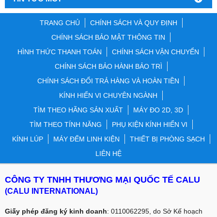
TRANG CHỦ
CHÍNH SÁCH VÀ QUY ĐỊNH
CHÍNH SÁCH BẢO MẬT THÔNG TIN
HÌNH THỨC THANH TOÁN
CHÍNH SÁCH VẬN CHUYỂN
CHÍNH SÁCH BẢO HÀNH BẢO TRÌ
CHÍNH SÁCH ĐỔI TRẢ HÀNG VÀ HOÀN TIỀN
KÍNH HIỂN VI CHUYÊN NGÀNH
TÌM THEO HÃNG SẢN XUẤT
MÁY ĐO 2D, 3D
TÌM THEO TÍNH NĂNG
PHỤ KIỆN KÍNH HIỂN VI
KÍNH LÚP
MÁY ĐẾM LINH KIỆN
THIẾT BỊ PHÒNG SẠCH
LIÊN HỆ
CÔNG TY TNHH THƯƠNG MẠI QUỐC TẾ CALU
(CALU INTERNATIONAL)
Giấy phép đăng ký kinh doanh
: 0110062295, do Sở Kế hoạch