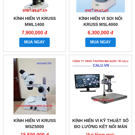
KÍNH HIỂN VI KRUSS
KÍNH HIỂN VI SOI NỔI
MML1400
KRUSS MSL4000
7,900,000 đ
6,300,000 đ
MUA NGAY
MUA NGAY
KÍNH HIỂN VI KRUSS
KÍNH HIỂN VI KỸ THUẬT SỐ
MSZ5000
ĐO LƯỜNG KẾT NỐI MÀN
HÌNH
15,500,000 đ
Vui lòng gọi: