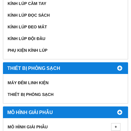
KÍNH LÚP CẦM TAY
KÍNH LÚP ĐỌC SÁCH
KÍNH LÚP ĐEO MẮT
KÍNH LÚP ĐỘI ĐẦU
PHỤ KIỆN KÍNH LÚP
THIẾT BỊ PHÒNG SẠCH
MÁY ĐẾM LINH KIỆN
THIẾT BỊ PHÒNG SẠCH
MÔ HÌNH GIẢI PHẪU
MÔ HÌNH GIẢI PHẪU