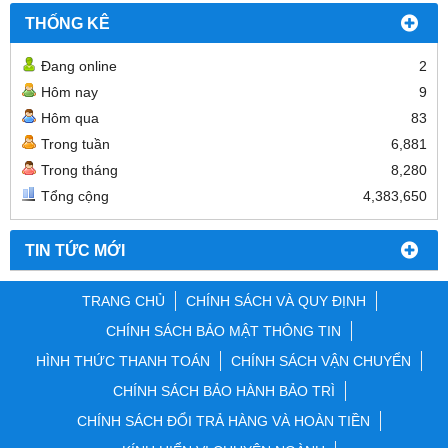
THỐNG KÊ
Đang online
2
Hôm nay
9
Hôm qua
83
Trong tuần
6,881
Trong tháng
8,280
Tổng cộng
4,383,650
TIN TỨC MỚI
TRANG CHỦ
CHÍNH SÁCH VÀ QUY ĐỊNH
CHÍNH SÁCH BẢO MẬT THÔNG TIN
HÌNH THỨC THANH TOÁN
CHÍNH SÁCH VẬN CHUYỂN
CHÍNH SÁCH BẢO HÀNH BẢO TRÌ
CHÍNH SÁCH ĐỔI TRẢ HÀNG VÀ HOÀN TIỀN