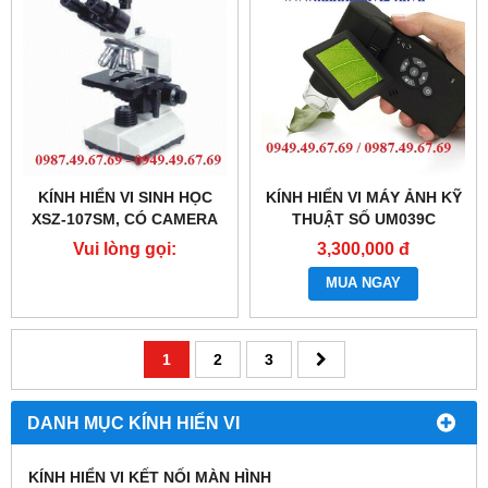
KÍNH HIỂN VI SINH HỌC
KÍNH HIỂN VI MÁY ẢNH KỸ
XSZ-107SM, CÓ CAMERA
THUẬT SỐ UM039C
Vui lòng gọi:
3,300,000 đ
0987.49.67.69
MUA NGAY
1
2
3
DANH MỤC KÍNH HIỂN VI
KÍNH HIỂN VI KẾT NỐI MÀN HÌNH