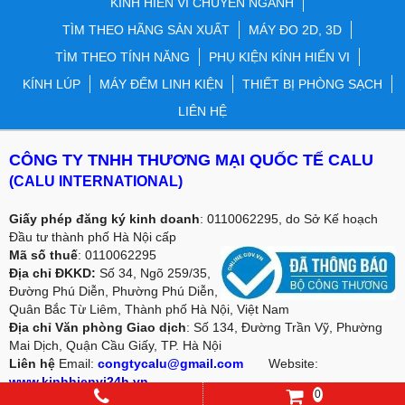
KÍNH HIỂN VI CHUYÊN NGÀNH
TÌM THEO HÃNG SẢN XUẤT
MÁY ĐO 2D, 3D
TÌM THEO TÍNH NĂNG
PHỤ KIỆN KÍNH HIỂN VI
KÍNH LÚP
MÁY ĐẾM LINH KIỆN
THIẾT BỊ PHÒNG SẠCH
LIÊN HỆ
CÔNG TY TNHH THƯƠNG MẠI QUỐC TẾ CALU
(CALU INTERNATIONAL)
Giấy phép đăng ký kinh doanh
: 0110062295, do Sở Kế hoạch
Đầu tư thành phố Hà Nội cấp
Mã số thuế
: 0110062295
Địa chỉ ĐKKD:
Số 34, Ngõ 259/35,
Đường Phú Diễn, Phường Phú Diễn,
Quân Bắc Từ Liêm, Thành phố Hà Nội, Việt Nam
Địa chỉ Văn phòng Giao dịch
: Số 134, Đường Trần Vỹ, Phường
Mai Dịch, Quận Cầu Giấy, TP. Hà Nội
Liên hệ
Email:
congtycalu@gmail.com
Website:
www.kinhhienvi24h.vn
0
Điện thoại
: 02466.566.022/ Mobile: 0987 49 67 69 -