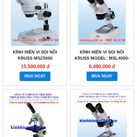
KÍNH HIỂN VI SOI NỔI
KÍNH HIỂN VI SOI NỔI
KRUSS MSZ5000
KRUSS MODEL: MSL4000-
20/40-IL-TL
15,500,000 đ
6,490,000 đ
MUA NGAY
MUA NGAY