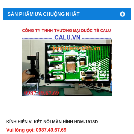
SẢN PHẨM ƯA CHUỘNG NHẤT
KÍNH HIỂN VI KẾT NỐI MÀN HÌNH HDM-1918D
Vui lòng gọi: 0987.49.67.69