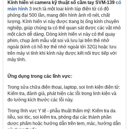
Kính hiển vi camera kỹ thuật số cầm tay SVM-139
có
màn hình
3 inch là một loại kính lúp điện tử có độ
phóng đại 500 lần, mang đến hình ảnh rõ nét, chất
lượng. Kính hiển vi này được trang bị ống kính chuyên
nghiệp, giúp chúng ta có thể quan sát được các vật nhỏ
một cách dễ dàng. Dòng kính hiển vi này có thể quay
phim, chụp ảnh mẫu vật soi và lưu lại trên thẻ nhớ
ngoài (kính có hỗ trợ thẻ nhớ ngoài tới 32G) hoặc lưu
trên máy vi tính khi kính này được kết nối trực tiếp với
máy tính.
Ứng dụng trong các lĩnh vực:
Trong sửa chữa điện thoại, laptop, soi linh kiện điện tử:
Kiểm tra, đánh giá, phát hiện các lỗi trong linh kiện và
đo lường kích thước các lỗi này.
Trong lĩnh vực Y tế - phẫu thuật thẩm mỹ: Kiểm tra da
liễu, soi tóc, soi kiểm tra, phóng đại các thành phần
dược phẩm hoặc hướng dẫn trên tem, mác, hướng dẫn