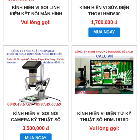
KÍNH HIỂN VI SOI LINH
KÍNH HIỂN VI SỬA ĐIỆN
KIỆN KẾT NỐI MÀN HÌNH
THOẠI HMD600
Vui lòng gọi:
1,700,000 đ
0987.49.67.69
MUA NGAY
KÍNH HIỂN VI SOI NỔI
KÍNH HIỂN VI ĐIỆN TỬ KỸ
CAMERA KỸ THUẬT SỐ
THUẬT SỐ HDM-1918D
SMV-300
3,500,000 đ
Vui lòng gọi:
0987.49.67.69
MUA NGAY