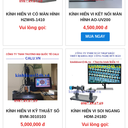
KÍNH HIỂN VI CÓ MÀN HÌNH
KÍNH HIỂN VI KẾT NỐI MÀN
HZM45-1410
HÌNH AO-UV200
Vui lòng gọi:
4,500,000 đ
0987.49.67.69
MUA NGAY
KÍNH HIỂN VI KỸ THUẬT SỐ
KÍNH HIỂN VI SOI NGANG
BVM-3010103
HDM-2418D
5,000,000 đ
Vui lòng gọi: