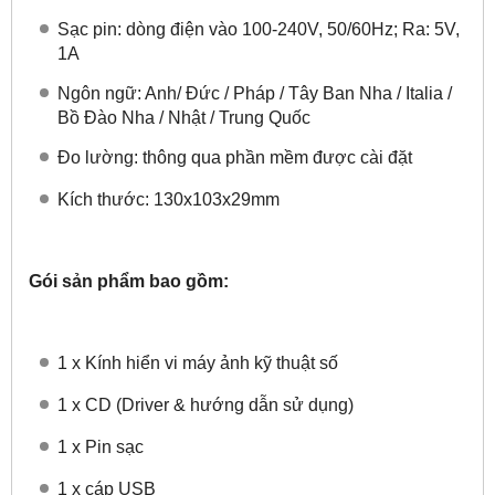
Sạc pin: dòng điện vào 100-240V, 50/60Hz; Ra: 5V,
1A
Ngôn ngữ: Anh/ Đức / Pháp / Tây Ban Nha / Italia /
Bồ Đào Nha / Nhật / Trung Quốc
Đo lường: thông qua phần mềm được cài đặt
Kích thước: 130x103x29mm
Gói sản phẩm bao gồm:
1 x Kính hiển vi máy ảnh kỹ thuật số
1 x CD (Driver & hướng dẫn sử dụng)
1 x Pin sạc
1 x cáp USB