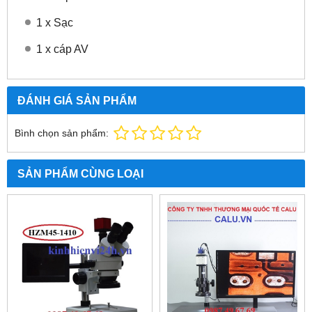
1 x Sạc
1 x cáp AV
ĐÁNH GIÁ SẢN PHẨM
Bình chọn sản phẩm:
SẢN PHẨM CÙNG LOẠI