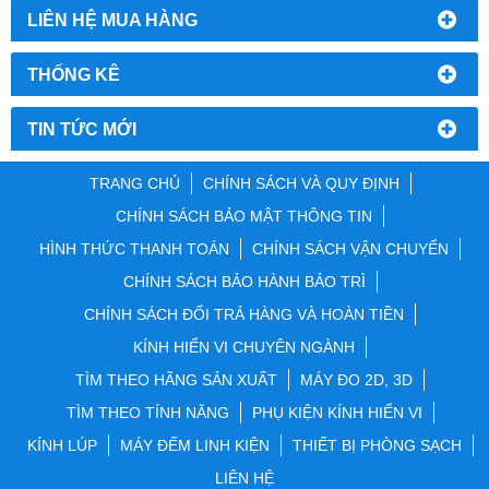
LIÊN HỆ MUA HÀNG
THỐNG KÊ
TIN TỨC MỚI
TRANG CHỦ
CHÍNH SÁCH VÀ QUY ĐỊNH
CHÍNH SÁCH BẢO MẬT THÔNG TIN
HÌNH THỨC THANH TOÁN
CHÍNH SÁCH VẬN CHUYỂN
CHÍNH SÁCH BẢO HÀNH BẢO TRÌ
CHÍNH SÁCH ĐỔI TRẢ HÀNG VÀ HOÀN TIỀN
KÍNH HIỂN VI CHUYÊN NGÀNH
TÌM THEO HÃNG SẢN XUẤT
MÁY ĐO 2D, 3D
TÌM THEO TÍNH NĂNG
PHỤ KIỆN KÍNH HIỂN VI
KÍNH LÚP
MÁY ĐẾM LINH KIỆN
THIẾT BỊ PHÒNG SẠCH
LIÊN HỆ