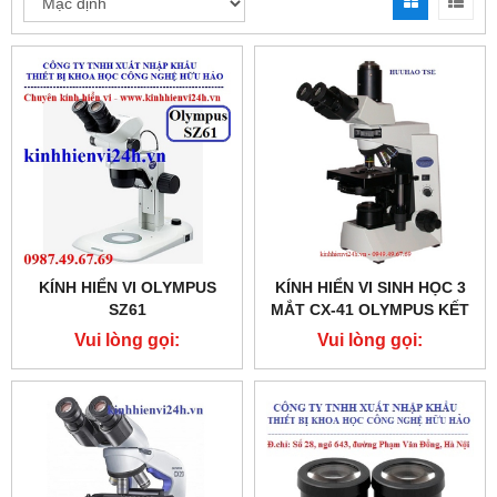
KÍNH HIỂN VI OLYMPUS
KÍNH HIỂN VI SINH HỌC 3
SZ61
MẮT CX-41 OLYMPUS KẾT
NỐI MÁY ẢNH KỸ THUẬT
Vui lòng gọi:
Vui lòng gọi:
SỐ
0987.49.67.69
0987.49.67.69