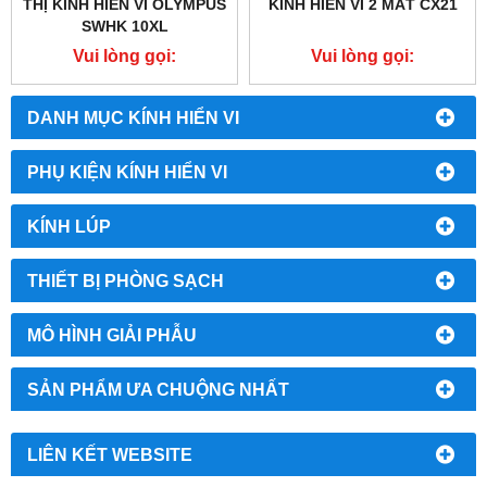
THỊ KÍNH HIỂN VI OLYMPUS
KÍNH HIỂN VI 2 MẮT CX21
SWHK 10XL
Vui lòng gọi:
Vui lòng gọi:
0987.49.67.69
0987.49.67.69
DANH MỤC KÍNH HIỂN VI
PHỤ KIỆN KÍNH HIỂN VI
KÍNH LÚP
THIẾT BỊ PHÒNG SẠCH
MÔ HÌNH GIẢI PHẪU
SẢN PHẨM ƯA CHUỘNG NHẤT
LIÊN KẾT WEBSITE