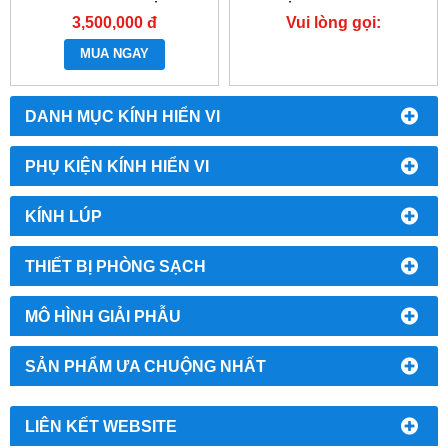
SMV-300
3,500,000 đ
Vui lòng gọi:
0987.49.67.69
MUA NGAY
DANH MỤC KÍNH HIỂN VI
PHỤ KIỆN KÍNH HIỂN VI
KÍNH LÚP
THIẾT BỊ PHÒNG SẠCH
MÔ HÌNH GIẢI PHẪU
SẢN PHẨM ƯA CHUỘNG NHẤT
LIÊN KẾT WEBSITE