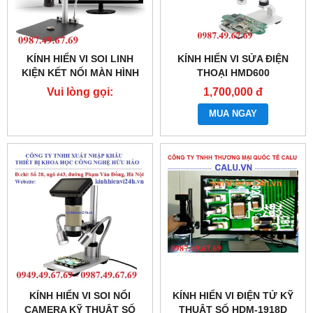
KÍNH HIỂN VI SOI LINH
KÍNH HIỂN VI SỬA ĐIỆN
KIỆN KẾT NỐI MÀN HÌNH
THOẠI HMD600
Vui lòng gọi:
1,700,000 đ
0987.49.67.69
MUA NGAY
KÍNH HIỂN VI SOI NỔI
KÍNH HIỂN VI ĐIỆN TỬ KỸ
CAMERA KỸ THUẬT SỐ
THUẬT SỐ HDM-1918D