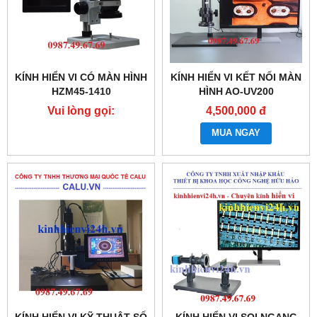
KÍNH HIỂN VI CÓ MÀN HÌNH
KÍNH HIỂN VI KẾT NỐI MÀN
HZM45-1410
HÌNH AO-UV200
Vui lòng gọi:
4,500,000 đ
0987.49.67.69
MUA NGAY