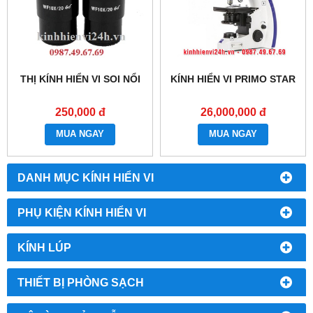
THỊ KÍNH HIỂN VI SOI NỔI
KÍNH HIỂN VI PRIMO STAR
250,000 đ
26,000,000 đ
MUA NGAY
MUA NGAY
DANH MỤC KÍNH HIỂN VI
PHỤ KIỆN KÍNH HIỂN VI
KÍNH LÚP
THIẾT BỊ PHÒNG SẠCH