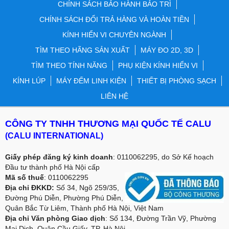
CHÍNH SÁCH BẢO HÀNH BẢO TRÌ
CHÍNH SÁCH ĐỔI TRẢ HÀNG VÀ HOÀN TIỀN
KÍNH HIỂN VI CHUYÊN NGÀNH
TÌM THEO HÃNG SẢN XUẤT
MÁY ĐO 2D, 3D
TÌM THEO TÍNH NĂNG
PHỤ KIỆN KÍNH HIỂN VI
KÍNH LÚP
MÁY ĐẾM LINH KIỆN
THIẾT BỊ PHÒNG SẠCH
LIÊN HỆ
CÔNG TY TNHH THƯƠNG MẠI QUỐC TẾ CALU
(CALU INTERNATIONAL)
Giấy phép đăng ký kinh doanh
: 0110062295, do Sở Kế hoạch
Đầu tư thành phố Hà Nội cấp
Mã số thuế
: 0110062295
Địa chỉ ĐKKD:
Số 34, Ngõ 259/35,
Đường Phú Diễn, Phường Phú Diễn,
Quân Bắc Từ Liêm, Thành phố Hà Nội, Việt Nam
Địa chỉ Văn phòng Giao dịch
: Số 134, Đường Trần Vỹ, Phường
Mai Dịch, Quận Cầu Giấy, TP. Hà Nội