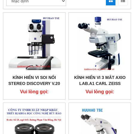
KÍNH HIỂN VI SOI NỔI
KÍNH HIỂN VI 3 MẮT AXIO
STEREO DISCOVERY V.20
LAB.A1 CARL ZEISS
CARL ZEISS
Vui lòng gọi:
Vui lòng gọi:
0987.49.67.69
0987.49.67.69