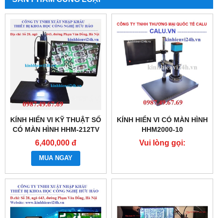
KÍNH HIỂN VI KỸ THUẬT SỐ
KÍNH HIỂN VI CÓ MÀN HÌNH
CÓ MÀN HÌNH HHM-212TV
HHM2000-10
6,400,000 đ
Vui lòng gọi:
0987.49.67.69
MUA NGAY