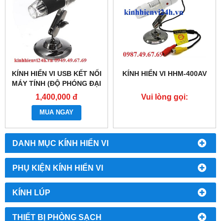
KÍNH HIỂN VI USB KẾT NỐI
KÍNH HIỂN VI HHM-400AV
MÁY TÍNH (ĐỘ PHÓNG ĐẠI
500 LẦN)
1,400,000 đ
Vui lòng gọi:
0987.49.67.69
MUA NGAY
DANH MỤC KÍNH HIỂN VI
PHỤ KIỆN KÍNH HIỂN VI
KÍNH LÚP
THIẾT BỊ PHÒNG SẠCH