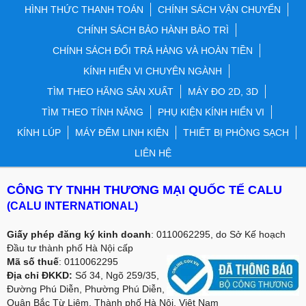
HÌNH THỨC THANH TOÁN
CHÍNH SÁCH VẬN CHUYỂN
CHÍNH SÁCH BẢO HÀNH BẢO TRÌ
CHÍNH SÁCH ĐỔI TRẢ HÀNG VÀ HOÀN TIỀN
KÍNH HIỂN VI CHUYÊN NGÀNH
TÌM THEO HÃNG SẢN XUẤT
MÁY ĐO 2D, 3D
TÌM THEO TÍNH NĂNG
PHỤ KIỆN KÍNH HIỂN VI
KÍNH LÚP
MÁY ĐẾM LINH KIỆN
THIẾT BỊ PHÒNG SẠCH
LIÊN HỆ
CÔNG TY TNHH THƯƠNG MẠI QUỐC TẾ CALU
(CALU INTERNATIONAL)
Giấy phép đăng ký kinh doanh
: 0110062295, do Sở Kế hoạch
Đầu tư thành phố Hà Nội cấp
Mã số thuế
: 0110062295
Địa chỉ ĐKKD:
Số 34, Ngõ 259/35,
Đường Phú Diễn, Phường Phú Diễn,
Quân Bắc Từ Liêm, Thành phố Hà Nội, Việt Nam