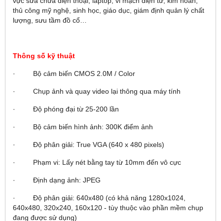
vực sửa chữa điện thoại, laptop, vi mạch điện tử, kim hoàn,
thủ công mỹ nghệ, sinh học, giáo dục, giám định quản lý chất
lượng, sưu tầm đồ cổ…
Thông số kỹ thuật
· Bộ cảm biến CMOS 2.0M / Color
· Chụp ảnh và quay video lại thông qua máy tính
· Độ phóng đại từ 25-200 lần
· Bộ cảm biến hình ảnh: 300K điểm ảnh
· Độ phân giải: True VGA (640 x 480 pixels)
· Phạm vi: Lấy nét bằng tay từ 10mm đến vô cực
· Định dạng ảnh: JPEG
· Độ phân giải: 640x480 (có khả năng 1280x1024,
640x480, 320x240, 160x120 - tùy thuộc vào phần mềm chụp
đang được sử dụng)