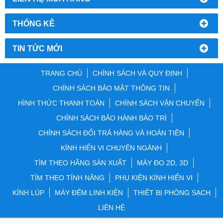
THỐNG KÊ
TIN TỨC MỚI
TRANG CHỦ
CHÍNH SÁCH VÀ QUY ĐỊNH
CHÍNH SÁCH BẢO MẬT THÔNG TIN
HÌNH THỨC THANH TOÁN
CHÍNH SÁCH VẬN CHUYỂN
CHÍNH SÁCH BẢO HÀNH BẢO TRÌ
CHÍNH SÁCH ĐỔI TRẢ HÀNG VÀ HOÀN TIỀN
KÍNH HIỂN VI CHUYÊN NGÀNH
TÌM THEO HÃNG SẢN XUẤT
MÁY ĐO 2D, 3D
TÌM THEO TÍNH NĂNG
PHỤ KIỆN KÍNH HIỂN VI
KÍNH LÚP
MÁY ĐẾM LINH KIỆN
THIẾT BỊ PHÒNG SẠCH
LIÊN HỆ