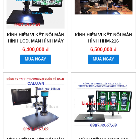
KÍNH HIỂN VI KẾT NỐI MÀN
KÍNH HIỂN VI KẾT NỐI MÀN
HÌNH LCD, MÀN HÌNH MÁY
HÌNH HHM-216
VI TÍNH
6,400,000 đ
6,500,000 đ
MUA NGAY
MUA NGAY