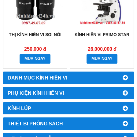
THỊ KÍNH HIỂN VI SOI NỔI
KÍNH HIỂN VI PRIMO STAR
250,000 đ
26,000,000 đ
MUA NGAY
MUA NGAY
DANH MỤC KÍNH HIỂN VI
PHỤ KIỆN KÍNH HIỂN VI
KÍNH LÚP
THIẾT BỊ PHÒNG SẠCH