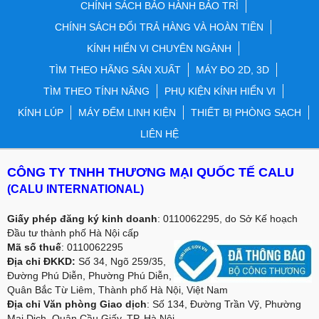
CHÍNH SÁCH BẢO HÀNH BẢO TRÌ
CHÍNH SÁCH ĐỔI TRẢ HÀNG VÀ HOÀN TIỀN
KÍNH HIỂN VI CHUYÊN NGÀNH
TÌM THEO HÃNG SẢN XUẤT
MÁY ĐO 2D, 3D
TÌM THEO TÍNH NĂNG
PHỤ KIỆN KÍNH HIỂN VI
KÍNH LÚP
MÁY ĐẾM LINH KIỆN
THIẾT BỊ PHÒNG SẠCH
LIÊN HỆ
CÔNG TY TNHH THƯƠNG MẠI QUỐC TẾ CALU
(CALU INTERNATIONAL)
Giấy phép đăng ký kinh doanh
: 0110062295, do Sở Kế hoạch
Đầu tư thành phố Hà Nội cấp
Mã số thuế
: 0110062295
Địa chỉ ĐKKD:
Số 34, Ngõ 259/35,
Đường Phú Diễn, Phường Phú Diễn,
Quân Bắc Từ Liêm, Thành phố Hà Nội, Việt Nam
Địa chỉ Văn phòng Giao dịch
: Số 134, Đường Trần Vỹ, Phường
Mai Dịch, Quận Cầu Giấy, TP. Hà Nội