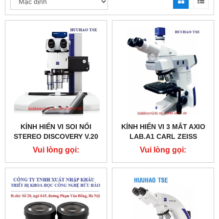
KÍNH HIỂN VI SOI NỔI
KÍNH HIỂN VI 3 MẮT AXIO
STEREO DISCOVERY V.20
LAB.A1 CARL ZEISS
CARL ZEISS
Vui lòng gọi:
Vui lòng gọi:
0987.49.67.69
0987.49.67.69