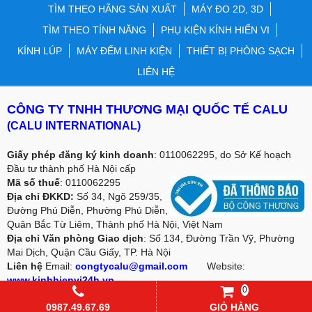
TÌM THEO HÃNG SẢN XUẤT
MÁY ĐO 2D, 3D
TÌM THEO TÍNH NĂNG
PHỤ KIỆN KÍNH HIỂN VI
KÍNH LÚP
MÁY ĐẾM LINH KIỆN
THIẾT BỊ PHÒNG SẠCH
LIÊN HỆ
CÔNG TY TNHH THƯƠNG MẠI QUỐC TẾ CALU
(CALU INTERNATIONAL)
Giấy phép đăng ký kinh doanh
: 0110062295, do Sở Kế hoạch
Đầu tư thành phố Hà Nội cấp
Mã số thuế
: 0110062295
Địa chỉ ĐKKD:
Số 34, Ngõ 259/35,
Đường Phú Diễn, Phường Phú Diễn,
Quân Bắc Từ Liêm, Thành phố Hà Nội, Việt Nam
Địa chỉ Văn phòng Giao dịch
: Số 134, Đường Trần Vỹ, Phường
Mai Dịch, Quận Cầu Giấy, TP. Hà Nội
Liên hệ
Email:
congtycalu@gmail.com
Website:
www.kinhhienvi24h.vn
0
Điện thoại
: 02466.566.022/ Mobile: 0987 49 67 69 -
0987.49.67.69
GIỎ HÀNG
0769.65.65.69 - 03.64.65.65.69