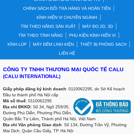
CHÍNH SÁCH ĐỔI TRẢ HÀNG VÀ HOÀN TIỀN
KÍNH HIỂN VI CHUYÊN NGÀNH
TÌM THEO HÃNG SẢN XUẤT
MÁY ĐO 2D, 3D
TÌM THEO TÍNH NĂNG
PHỤ KIỆN KÍNH HIỂN VI
KÍNH LÚP
MÁY ĐẾM LINH KIỆN
THIẾT BỊ PHÒNG SẠCH
LIÊN HỆ
CÔNG TY TNHH THƯƠNG MẠI QUỐC TẾ CALU
(CALU INTERNATIONAL)
Giấy phép đăng ký kinh doanh
: 0110062295, do Sở Kế hoạch
Đầu tư thành phố Hà Nội cấp
Mã số thuế
: 0110062295
Địa chỉ ĐKKD:
Số 34, Ngõ 259/35,
Đường Phú Diễn, Phường Phú Diễn,
Quân Bắc Từ Liêm, Thành phố Hà Nội, Việt Nam
Địa chỉ Văn phòng Giao dịch
: Số 134, Đường Trần Vỹ, Phường
Mai Dịch, Quận Cầu Giấy, TP. Hà Nội