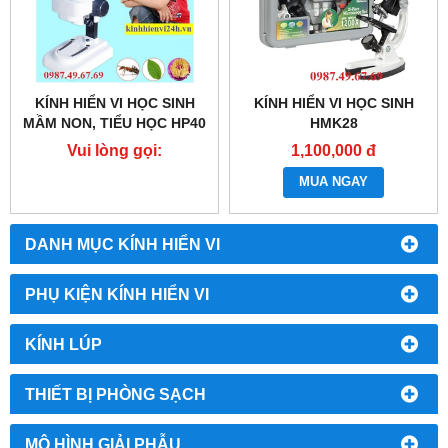
KÍNH HIỂN VI HỌC SINH
KÍNH HIỂN VI HỌC SINH
MẦM NON, TIỂU HỌC HP40
HMK28
Vui lòng gọi:
1,100,000 đ
0987.49.67.69
MUA NGAY
DANH MỤC KÍNH HIỂN VI
PHỤ KIỆN KÍNH HIỂN VI
KÍNH LÚP
THIẾT BỊ PHÒNG SẠCH
MÔ HÌNH GIẢI PHẪU