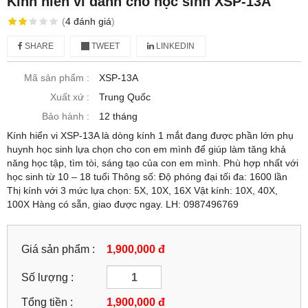
Kính hiển vi dành cho học sinh XSP-13A
(
4
đánh giá
)
SHARE
TWEET
LINKEDIN
Mã sản phẩm :
XSP-13A
Xuất xứ :
Trung Quốc
Bảo hành :
12 tháng
Kính hiển vi XSP-13A là dòng kính 1 mắt đang được phần lớn phụ
huynh học sinh lựa chọn cho con em mình để giúp làm tăng khả
năng học tập, tìm tòi, sáng tạo của con em mình. Phù hợp nhất với
học sinh từ 10 – 18 tuổi Thông số: Độ phóng đại tối đa: 1600 lần
Thị kính với 3 mức lựa chọn: 5X, 10X, 16X Vật kính: 10X, 40X,
100X Hàng có sẵn, giao được ngay. LH: 0987496769
Giá sản phẩm :
1,900,000 đ
Số lượng :
Tổng tiền :
1,900,000
đ