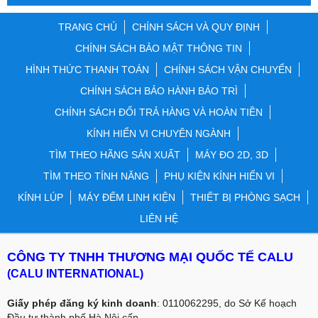
TRANG CHỦ
CHÍNH SÁCH VÀ QUY ĐỊNH
CHÍNH SÁCH BẢO MẬT THÔNG TIN
HÌNH THỨC THANH TOÁN
CHÍNH SÁCH VẬN CHUYỂN
CHÍNH SÁCH BẢO HÀNH BẢO TRÌ
CHÍNH SÁCH ĐỔI TRẢ HÀNG VÀ HOÀN TIỀN
KÍNH HIỂN VI CHUYÊN NGÀNH
TÌM THEO HÃNG SẢN XUẤT
MÁY ĐO 2D, 3D
TÌM THEO TÍNH NĂNG
PHỤ KIỆN KÍNH HIỂN VI
KÍNH LÚP
MÁY ĐẾM LINH KIỆN
THIẾT BỊ PHÒNG SẠCH
LIÊN HỆ
CÔNG TY TNHH THƯƠNG MẠI QUỐC TẾ CALU
(CALU INTERNATIONAL)
Giấy phép đăng ký kinh doanh
: 0110062295, do Sở Kế hoạch
Đầu tư thành phố Hà Nội cấp