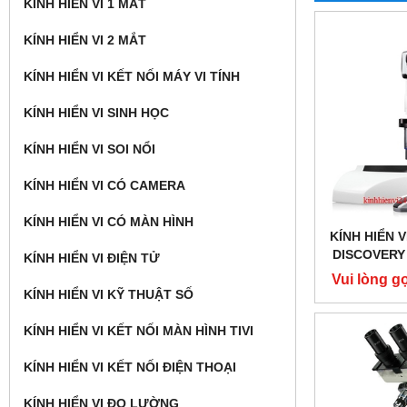
KÍNH HIỂN VI 1 MẮT
KÍNH HIỂN VI 2 MẮT
KÍNH HIỂN VI KẾT NỐI MÁY VI TÍNH
KÍNH HIỂN VI SINH HỌC
KÍNH HIỂN VI SOI NỔI
KÍNH HIỂN VI CÓ CAMERA
KÍNH HIỂN VI CÓ MÀN HÌNH
KÍNH HIỂN V
DISCOVERY 
KÍNH HIỂN VI ĐIỆN TỬ
Vui lòng gọ
KÍNH HIỂN VI KỸ THUẬT SỐ
KÍNH HIỂN VI KẾT NỐI MÀN HÌNH TIVI
KÍNH HIỂN VI KẾT NỐI ĐIỆN THOẠI
KÍNH HIỂN VI ĐO LƯỜNG