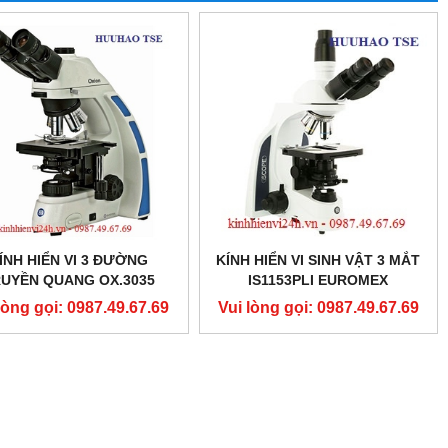
ÍNH HIỂN VI 3 ĐƯỜNG
KÍNH HIỂN VI SINH VẬT 3 MẮT
UYỀN QUANG OX.3035
IS1153PLI EUROMEX
EUROMEX
lòng gọi: 0987.49.67.69
Vui lòng gọi: 0987.49.67.69