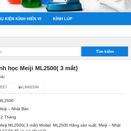
Ụ KIỆN KÍNH HIỂN VI
KÍNH LÚP
Tìm kiếm
inh học Meiji ML2500( 3 mắt)
iá
)
EET
LINKEDIN
ML2500
Meiji – Nhật Bản.
12 Tháng
 Meiji ML2500( 3 mắt) Model: ML2500 Hãng sản xuất: Meiji – Nhật
.67.69 để có giá tốt nhất