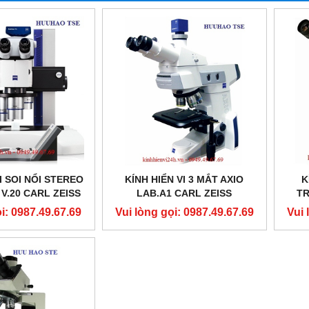
I SOI NỔI STEREO
KÍNH HIỂN VI 3 MẮT AXIO
K
V.20 CARL ZEISS
LAB.A1 CARL ZEISS
TR
i: 0987.49.67.69
Vui lòng gọi: 0987.49.67.69
Vui 