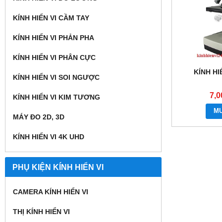
KÍNH HIỂN VI CẦM TAY
KÍNH HIỂN VI PHẢN PHA
KÍNH HIỂN VI PHÂN CỰC
KÍNH HI
KÍNH HIỂN VI SOI NGƯỢC
7,0
KÍNH HIỂN VI KIM TƯƠNG
M
MÁY ĐO 2D, 3D
KÍNH HIỂN VI 4K UHD
PHỤ KIỆN KÍNH HIỂN VI
CAMERA KÍNH HIỂN VI
THỊ KÍNH HIỂN VI