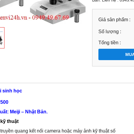
Giá sản phẩm :
Số lượng :
Tổng tiền :
MUA
i sinh học
2500
ất: Meiji – Nhật Bản.
kỹ thuật
truyền quang kết nối camera hoặc máy ảnh kỹ thuật số