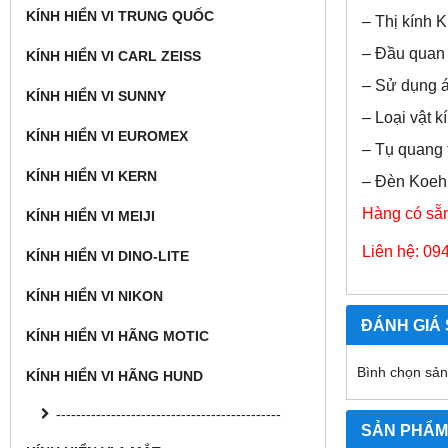
KÍNH HIỂN VI TRUNG QUỐC
– Thị kính 
– Đầu quan 
KÍNH HIỂN VI CARL ZEISS
– Sử dụng á
KÍNH HIỂN VI SUNNY
– Loại vật 
KÍNH HIỂN VI EUROMEX
– Tụ quang 
KÍNH HIỂN VI KERN
– Đèn Koeh
Hàng có sẵn
KÍNH HIỂN VI MEIJI
Liên hệ: 09
KÍNH HIỂN VI DINO-LITE
KÍNH HIỂN VI NIKON
ĐÁNH GIÁ
KÍNH HIỂN VI HÃNG MOTIC
Bình chọn sả
KÍNH HIỂN VI HÃNG HUND
---------------------------------------------
SẢN PHẨM