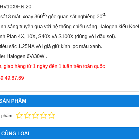
KHV10X/F.N 20.
o,
o.
sát 3 mắt, xoay 360
góc quan sát nghiêng 30
nh sáng truyền qua với hệ thống chiếu sáng Halogen kiểu Koe
kính Plan 4X, 10X, S40X và S100X (dùng với dầu soi).
tiêu sắc 1.25NA với giá giữ kính lọc màu xanh.
ler Halogen 6V/30W .
, giao hàng từ 1 ngày đến 1 tuần trên toàn quốc
49.49.67.69
 SẢN PHẨM
n phẩm:
 CÙNG LOẠI