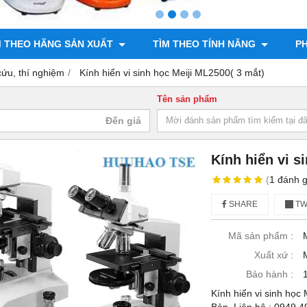
M THEO HÃNG SẢN XUẤT
TÌM THEO TÍNH NĂNG
PH
cứu, thí nghiệm
Kính hiển vi sinh học Meiji ML2500( 3 mắt)
Tên sản phẩm
Kính hiển vi s
(
1
đánh g
SHARE
TW
Mã sản phẩm :
Xuất xứ :
Bảo hành :
Kính hiển vi sinh học
Bản. Liên hệ : 0949.49