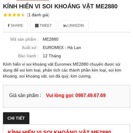
KÍNH HIỂN VI SOI KHOÁNG VẬT ME2880
(
1
đánh giá
)
SHARE
TWEET
LINKEDIN
Mã sản phẩm :
ME2880
Xuất xứ :
EUROMEX - Hà Lan
Bảo hành :
12 Tháng
Kính hiển vi soi khoáng vật Euromex ME2880 chuyên được sử
dụng để soi kim loại, phân tích các thành phần kim loại, soi kim
khoáng, soi khoáng vật, soi đá quý, kim cương.
Giá sản phẩm :
Vui lòng gọi: 0987.49.67.69
CHI TIẾT
KÍNH HIỂN VI SOI KHOÁNG VẬT ME2880