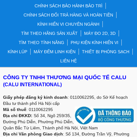
CHÍNH SÁCH BẢO HÀNH BẢO TRÌ
CHÍNH SÁCH ĐỔI TRẢ HÀNG VÀ HOÀN TIỀN
KÍNH HIỂN VI CHUYÊN NGÀNH
TÌM THEO HÃNG SẢN XUẤT
MÁY ĐO 2D, 3D
TÌM THEO TÍNH NĂNG
PHỤ KIỆN KÍNH HIỂN VI
KÍNH LÚP
MÁY ĐẾM LINH KIỆN
THIẾT BỊ PHÒNG SẠCH
LIÊN HỆ
CÔNG TY TNHH THƯƠNG MẠI QUỐC TẾ CALU
(CALU INTERNATIONAL)
Giấy phép đăng ký kinh doanh
: 0110062295, do Sở Kế hoạch
Đầu tư thành phố Hà Nội cấp
Mã số thuế
: 0110062295
Địa chỉ ĐKKD:
Số 34, Ngõ 259/35,
Đường Phú Diễn, Phường Phú Diễn,
Quân Bắc Từ Liêm, Thành phố Hà Nội, Việt Nam
Địa chỉ Văn phòng Giao dịch
: Số 134, Đường Trần Vỹ, Phường