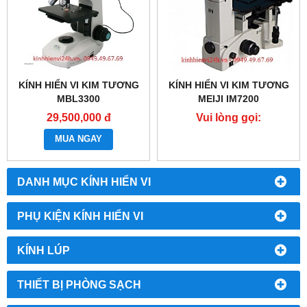
KÍNH HIỂN VI KIM TƯƠNG
KÍNH HIỂN VI KIM TƯƠNG
MBL3300
MEIJI IM7200
29,500,000 đ
Vui lòng gọi:
0987.49.67.69
MUA NGAY
DANH MỤC KÍNH HIỂN VI
PHỤ KIỆN KÍNH HIỂN VI
KÍNH LÚP
THIẾT BỊ PHÒNG SẠCH