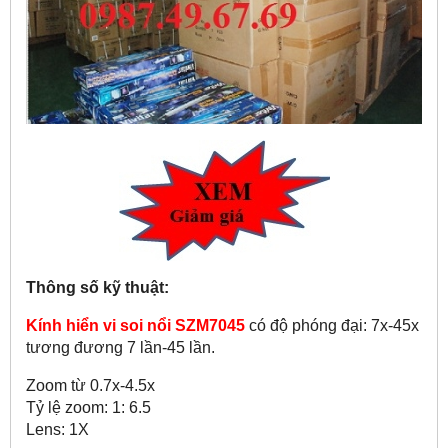
Thông số kỹ thuật:
Kính hiển vi soi nổi SZM7045
có độ phóng đại: 7x-45x
tương đương 7 lần-45 lần.
Zoom từ 0.7x-4.5x
Tỷ lệ zoom: 1: 6.5
Lens: 1X