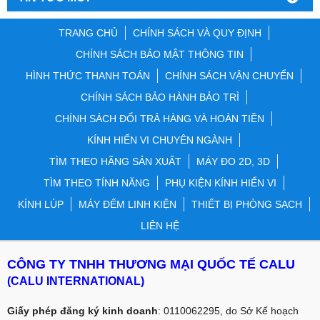
TRANG CHỦ
CHÍNH SÁCH VÀ QUY ĐỊNH
CHÍNH SÁCH BẢO MẬT THÔNG TIN
HÌNH THỨC THANH TOÁN
CHÍNH SÁCH VẬN CHUYỂN
CHÍNH SÁCH BẢO HÀNH BẢO TRÌ
CHÍNH SÁCH ĐỔI TRẢ HÀNG VÀ HOÀN TIỀN
KÍNH HIỂN VI CHUYÊN NGÀNH
TÌM THEO HÃNG SẢN XUẤT
MÁY ĐO 2D, 3D
TÌM THEO TÍNH NĂNG
PHỤ KIỆN KÍNH HIỂN VI
KÍNH LÚP
MÁY ĐẾM LINH KIỆN
THIẾT BỊ PHÒNG SẠCH
LIÊN HỆ
CÔNG TY TNHH THƯƠNG MẠI QUỐC TẾ CALU
(CALU INTERNATIONAL)
Giấy phép đăng ký kinh doanh
: 0110062295, do Sở Kế hoạch