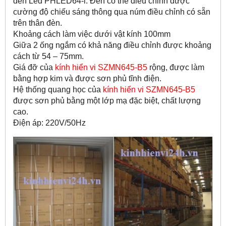
đèn Led PHLED64-i. Đèn có thể điều chỉnh được
cường độ chiếu sáng thông qua núm điều chỉnh có sẵn
trên thân đèn.
Khoảng cách làm việc dưới vật kính 100mm
Giữa 2 ống ngắm có khả năng điều chỉnh được khoảng
cách từ 54 – 75mm.
Giá đỡ của
kính hiển vi SZMN645-B5
rộng, được làm
bằng hợp kim và được sơn phủ tĩnh điện.
Hệ thống quang học của
kính hiển vi SZMN645-B5
được sơn phủ bằng một lớp mạ đặc biệt, chất lượng
cao.
Điện áp: 220V/50Hz