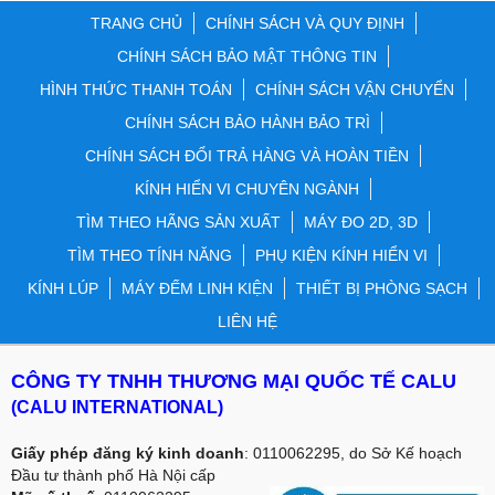
TRANG CHỦ
CHÍNH SÁCH VÀ QUY ĐỊNH
CHÍNH SÁCH BẢO MẬT THÔNG TIN
HÌNH THỨC THANH TOÁN
CHÍNH SÁCH VẬN CHUYỂN
CHÍNH SÁCH BẢO HÀNH BẢO TRÌ
CHÍNH SÁCH ĐỔI TRẢ HÀNG VÀ HOÀN TIỀN
KÍNH HIỂN VI CHUYÊN NGÀNH
TÌM THEO HÃNG SẢN XUẤT
MÁY ĐO 2D, 3D
TÌM THEO TÍNH NĂNG
PHỤ KIỆN KÍNH HIỂN VI
KÍNH LÚP
MÁY ĐẾM LINH KIỆN
THIẾT BỊ PHÒNG SẠCH
LIÊN HỆ
CÔNG TY TNHH THƯƠNG MẠI QUỐC TẾ CALU
(CALU INTERNATIONAL)
Giấy phép đăng ký kinh doanh
: 0110062295, do Sở Kế hoạch
Đầu tư thành phố Hà Nội cấp